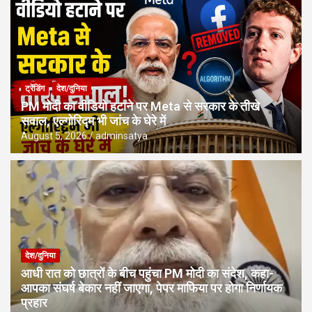
ट्रेंडिंग
देश/दुनिया
PM मोदी का वीडियो हटाने पर Meta से सरकार के तीखे
सवाल, एल्गोरिद्म भी जांच के घेरे में
August 5, 2026
adminsatya
देश/दुनिया
आधी रात को छात्रों के बीच पहुंचा PM मोदी का संदेश, कहा-
आपका संघर्ष बेकार नहीं जाएगा, पेपर माफिया पर होगा निर्णायक
प्रहार