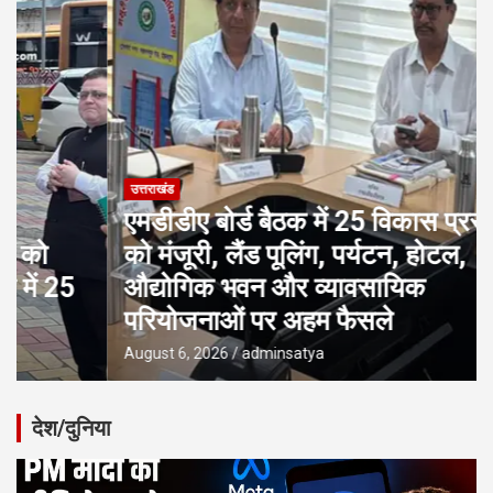
उत्तराखंड
एमडीडीए बोर्ड बैठक में 25 विकास प्रस्तावों
को मंजूरी, लैंड पूलिंग, पर्यटन, होटल,
औद्योगिक भवन और व्यावसायिक
परियोजनाओं पर अहम फैसले
August 6, 2026
adminsatya
देश/दुनिया