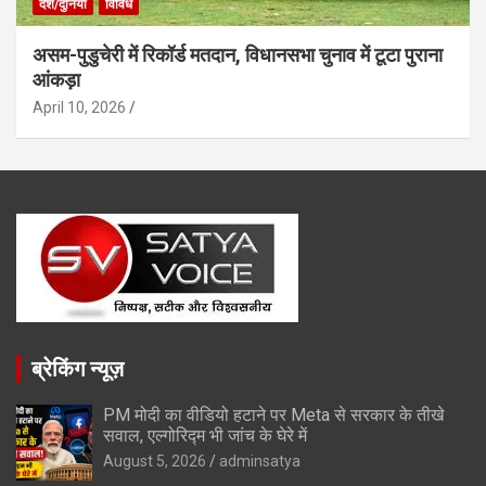
देश/दुनिया
विविध
असम-पुडुचेरी में रिकॉर्ड मतदान, विधानसभा चुनाव में टूटा पुराना
आंकड़ा
April 10, 2026
ब्रेकिंग न्यूज़
PM मोदी का वीडियो हटाने पर Meta से सरकार के तीखे
सवाल, एल्गोरिद्म भी जांच के घेरे में
August 5, 2026
adminsatya