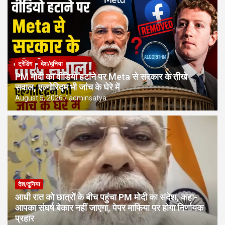
ट्रेंडिंग
देश/दुनिया
PM मोदी का वीडियो हटाने पर Meta से सरकार के तीखे
सवाल, एल्गोरिद्म भी जांच के घेरे में
August 5, 2026
adminsatya
देश/दुनिया
आधी रात को छात्रों के बीच पहुंचा PM मोदी का संदेश, कहा-
आपका संघर्ष बेकार नहीं जाएगा, पेपर माफिया पर होगा निर्णायक
प्रहार