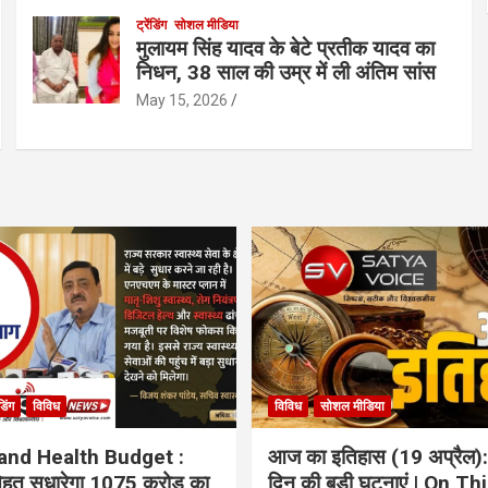
ट्रेंडिंग
सोशल मीडिया
मुलायम सिंह यादव के बेटे प्रतीक यादव का
निधन, 38 साल की उम्र में ली अंतिम सांस
May 15, 2026
ंडिंग
विविध
विविध
सोशल मीडिया
and Health Budget :
आज का इतिहास (19 अप्रैल):
 सेहत सुधारेगा 1075 करोड़ का
दिन की बड़ी घटनाएं | On Th