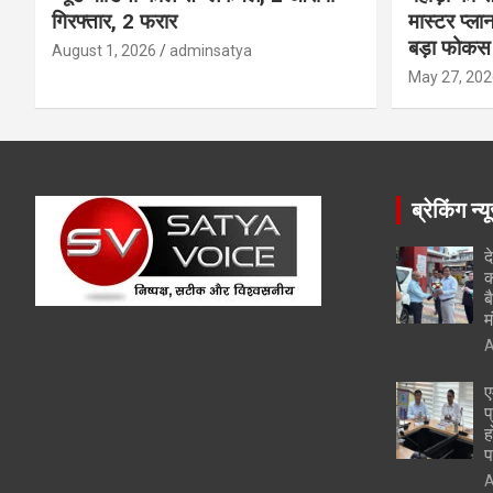
गिरफ्तार, 2 फरार
मास्टर प्ल
बड़ा फोकस
August 1, 2026
adminsatya
May 27, 202
ब्रेकिंग न्य
द
क
ब
म
A
ए
प
ह
प
A