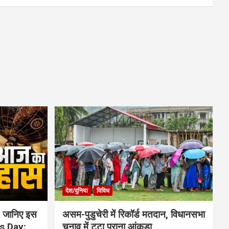
देश/दुनिया
विविध
 जानिए इस
असम-पुडुचेरी में रिकॉर्ड मतदान, विधानसभा
is Day:
चुनाव में टूटा पुराना आंकड़ा