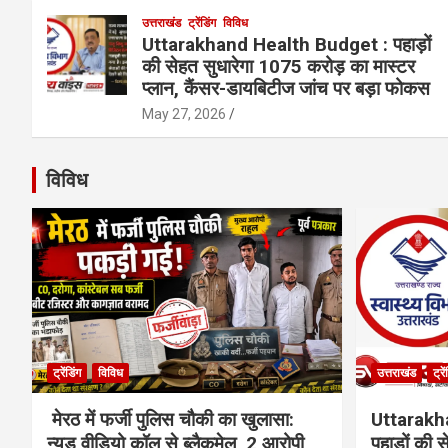
उत्तराखंड
ट्रेंडिंग
विविध
Uttarakhand Health Budget : पहाड़ों
की सेहत सुधारेगा 1075 करोड़ का मास्टर
प्लान, कैंसर-डायबिटीज जांच पर बड़ा फोकस
May 27, 2026
विविध
ट्रेंडिंग
विविध
उत्तराखंड
ट्रे
मेरठ में फर्जी पुलिस चौकी का खुलासा:
Uttarakh
न्यूड वीडियो कॉल से ब्लैकमेल, 2 आरोपी
पहाड़ों की