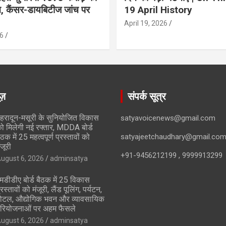
ान, कैंसर-डायबिटीज जांच पर
19 April History
April 19, 2026
6
ूज़
संपर्क सूत्र
ेहरादून-मसूरी के सुनियोजित विकास
satyavoicenews@gmail.com
ो मिलेगी नई रफ्तार, MDDA बोर्ड
ैठक में 25 महत्वपूर्ण प्रस्तावों को
satyajeetchaudhary@gmail.co
ंजूरी
+91-9456212199 , 9999913299
ugust 6, 2026
adminsatya
मडीडीए बोर्ड बैठक में 25 विकास
्रस्तावों को मंजूरी, लैंड पूलिंग, पर्यटन,
ोटल, औद्योगिक भवन और व्यावसायिक
रियोजनाओं पर अहम फैसले
ugust 6, 2026
adminsatya