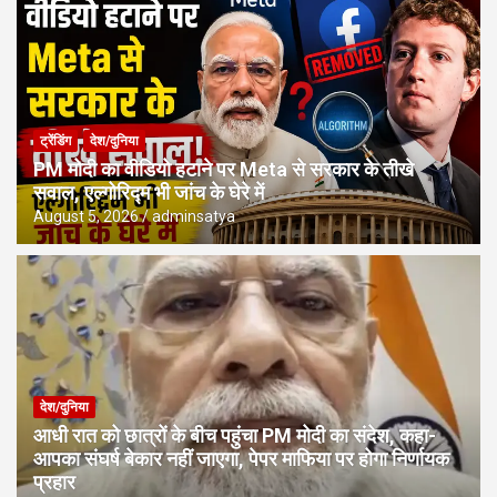
ट्रेंडिंग
देश/दुनिया
PM मोदी का वीडियो हटाने पर Meta से सरकार के तीखे
सवाल, एल्गोरिद्म भी जांच के घेरे में
August 5, 2026
adminsatya
देश/दुनिया
आधी रात को छात्रों के बीच पहुंचा PM मोदी का संदेश, कहा-
आपका संघर्ष बेकार नहीं जाएगा, पेपर माफिया पर होगा निर्णायक
प्रहार