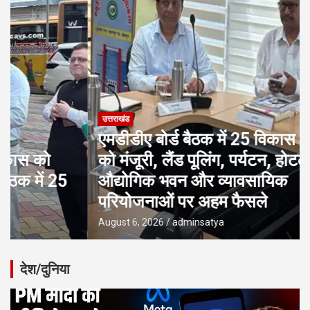
उत्तराखंड
एमडीडीए बोर्ड बैठक में 25 विकास प्रस्तावों
को मंजूरी, लैंड पूलिंग, पर्यटन, होटल,
औद्योगिक भवन और व्यावसायिक
परियोजनाओं पर अहम फैसले
August 6, 2026
adminsatya
देश/दुनिया