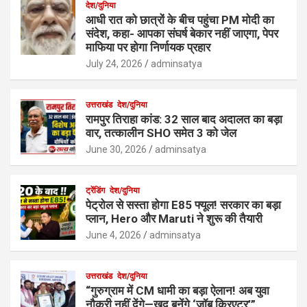
देश/दुनिया
आधी रात को छात्रों के बीच पहुंचा PM मोदी का
संदेश, कहा- आपका संघर्ष बेकार नहीं जाएगा, पेपर
माफिया पर होगा निर्णायक प्रहार
July 24, 2026
adminsatya
उत्तराखंड
देश/दुनिया
रामपुर तिराहा कांड: 32 साल बाद अदालत का बड़ा
वार, तत्कालीन SHO समेत 3 को जेल
June 30, 2026
adminsatya
ट्रेंडिंग
देश/दुनिया
पेट्रोल से सस्ता होगा E85 फ्यूल! सरकार का बड़ा
प्लान, Hero और Maruti ने शुरू की तैयारी
June 4, 2026
adminsatya
उत्तराखंड
देश/दुनिया
“गुरुग्राम में CM धामी का बड़ा ऐलान! अब युवा
नौकरी नहीं देंगे—खुद बनेंगे ‘जॉब क्रिएटर’”