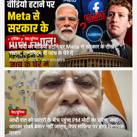
ट्रेंडिंग
देश/दुनिया
PM मोदी का वीडियो हटाने पर Meta से सरकार के तीखे
सवाल, एल्गोरिद्म भी जांच के घेरे में
August 5, 2026
adminsatya
देश/दुनिया
आधी रात को छात्रों के बीच पहुंचा PM मोदी का संदेश, कहा-
आपका संघर्ष बेकार नहीं जाएगा, पेपर माफिया पर होगा निर्णायक
प्रहार