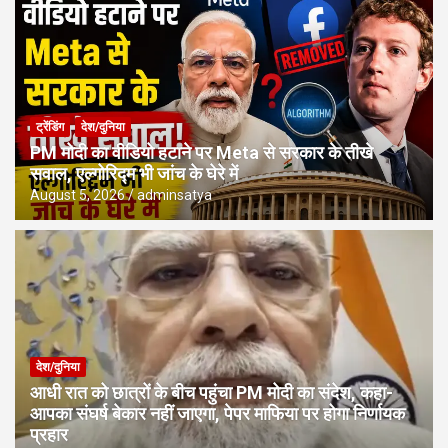
ट्रेंडिंग
देश/दुनिया
PM मोदी का वीडियो हटाने पर Meta से सरकार के तीखे
सवाल, एल्गोरिद्म भी जांच के घेरे में
August 5, 2026
adminsatya
देश/दुनिया
आधी रात को छात्रों के बीच पहुंचा PM मोदी का संदेश, कहा-
आपका संघर्ष बेकार नहीं जाएगा, पेपर माफिया पर होगा निर्णायक
प्रहार