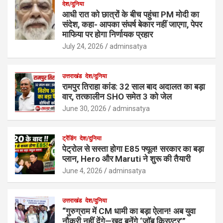
देश/दुनिया
आधी रात को छात्रों के बीच पहुंचा PM मोदी का
संदेश, कहा- आपका संघर्ष बेकार नहीं जाएगा, पेपर
माफिया पर होगा निर्णायक प्रहार
July 24, 2026
adminsatya
उत्तराखंड
देश/दुनिया
रामपुर तिराहा कांड: 32 साल बाद अदालत का बड़ा
वार, तत्कालीन SHO समेत 3 को जेल
June 30, 2026
adminsatya
ट्रेंडिंग
देश/दुनिया
पेट्रोल से सस्ता होगा E85 फ्यूल! सरकार का बड़ा
प्लान, Hero और Maruti ने शुरू की तैयारी
June 4, 2026
adminsatya
उत्तराखंड
देश/दुनिया
“गुरुग्राम में CM धामी का बड़ा ऐलान! अब युवा
नौकरी नहीं देंगे—खुद बनेंगे ‘जॉब क्रिएटर’”