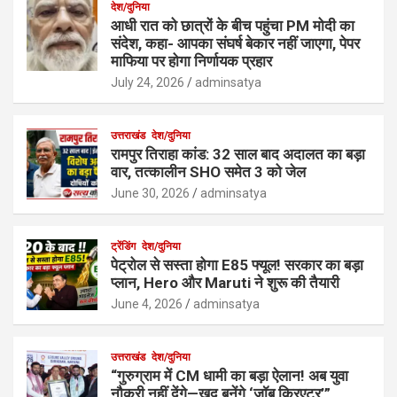
देश/दुनिया
आधी रात को छात्रों के बीच पहुंचा PM मोदी का
संदेश, कहा- आपका संघर्ष बेकार नहीं जाएगा, पेपर
माफिया पर होगा निर्णायक प्रहार
July 24, 2026
adminsatya
उत्तराखंड
देश/दुनिया
रामपुर तिराहा कांड: 32 साल बाद अदालत का बड़ा
वार, तत्कालीन SHO समेत 3 को जेल
June 30, 2026
adminsatya
ट्रेंडिंग
देश/दुनिया
पेट्रोल से सस्ता होगा E85 फ्यूल! सरकार का बड़ा
प्लान, Hero और Maruti ने शुरू की तैयारी
June 4, 2026
adminsatya
उत्तराखंड
देश/दुनिया
“गुरुग्राम में CM धामी का बड़ा ऐलान! अब युवा
नौकरी नहीं देंगे—खुद बनेंगे ‘जॉब क्रिएटर’”