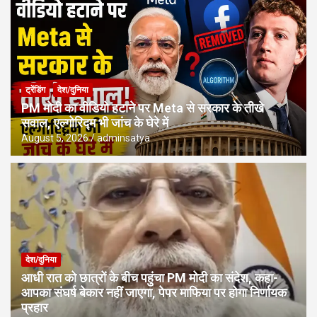
ट्रेंडिंग
देश/दुनिया
PM मोदी का वीडियो हटाने पर Meta से सरकार के तीखे
सवाल, एल्गोरिद्म भी जांच के घेरे में
August 5, 2026
adminsatya
देश/दुनिया
आधी रात को छात्रों के बीच पहुंचा PM मोदी का संदेश, कहा-
आपका संघर्ष बेकार नहीं जाएगा, पेपर माफिया पर होगा निर्णायक
प्रहार