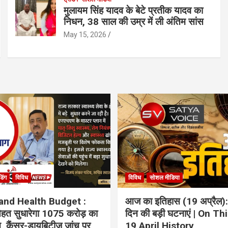
मुलायम सिंह यादव के बेटे प्रतीक यादव का
निधन, 38 साल की उम्र में ली अंतिम सांस
May 15, 2026
ंडिंग
विविध
विविध
सोशल मीडिया
and Health Budget :
आज का इतिहास (19 अप्रैल):
 सेहत सुधारेगा 1075 करोड़ का
दिन की बड़ी घटनाएं | On Th
ान, कैंसर-डायबिटीज जांच पर
19 April History