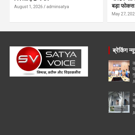
बड़ा फोकस
August 1, 2026
adminsatya
May 27, 202
ब्रेकिंग न्य
क
प
म
A
अ
ब
म
A