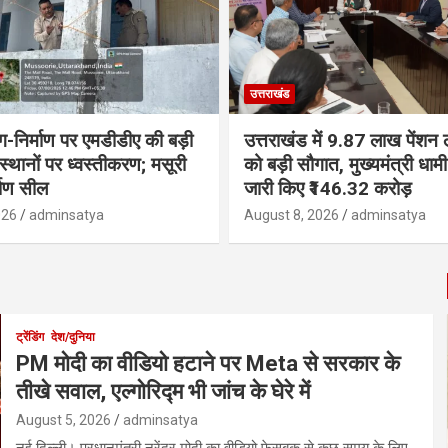
उत्तराखंड
ंग-निर्माण पर एमडीडीए की बड़ी
उत्तराखंड में 9.87 लाख पेंशन ला
 स्थानों पर ध्वस्तीकरण; मसूरी
को बड़ी सौगात, मुख्यमंत्री धा
्माण सील
जारी किए ₹146.32 करोड़
026
adminsatya
August 8, 2026
adminsatya
ट्रेंडिंग
देश/दुनिया
PM मोदी का वीडियो हटाने पर Meta से सरकार के
तीखे सवाल, एल्गोरिद्म भी जांच के घेरे में
August 5, 2026
adminsatya
नई दिल्ली। प्रधानमंत्री नरेंद्र मोदी का वीडियो फेसबुक से कुछ समय के लिए