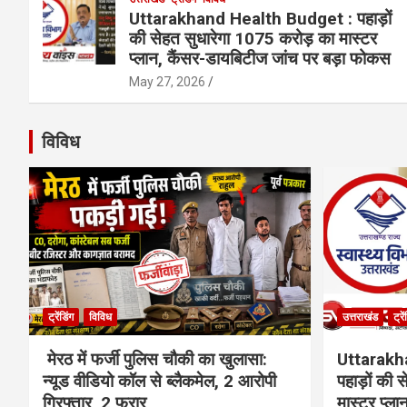
Uttarakhand Health Budget : पहाड़ों
की सेहत सुधारेगा 1075 करोड़ का मास्टर
प्लान, कैंसर-डायबिटीज जांच पर बड़ा फोकस
May 27, 2026
विविध
ट्रेंडिंग
विविध
उत्तराखंड
ट्रे
मेरठ में फर्जी पुलिस चौकी का खुलासा:
Uttarakh
न्यूड वीडियो कॉल से ब्लैकमेल, 2 आरोपी
पहाड़ों की
गिरफ्तार, 2 फरार
मास्टर प्ल