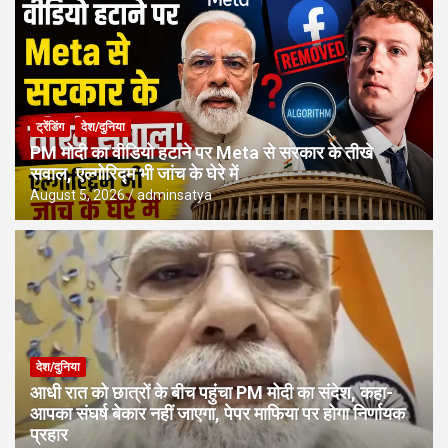
ट्रेंडिंग
देश/दुनिया
PM मोदी का वीडियो हटाने पर Meta से सरकार के तीखे
सवाल, एल्गोरिद्म भी जांच के घेरे में
August 5, 2026
adminsatya
देश/दुनिया
आधी रात को छात्रों के बीच पहुंचा PM मोदी का संदेश, कहा-
आपका संघर्ष बेकार नहीं जाएगा, पेपर माफिया पर होगा निर्णायक
प्रहार