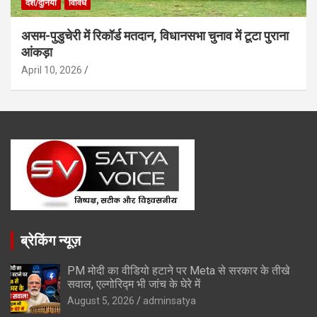
देश/दुनिया
विविध
असम-पुडुचेरी में रिकॉर्ड मतदान, विधानसभा चुनाव में टूटा पुराना
आंकड़ा
April 10, 2026
ब्रेकिंग न्यूज़
PM मोदी का वीडियो हटाने पर Meta से सरकार के तीखे
सवाल, एल्गोरिद्म भी जांच के घेरे में
August 5, 2026
adminsatya