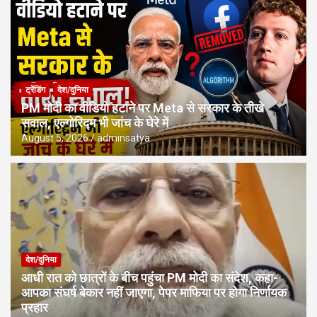
ट्रेंडिंग
देश/दुनिया
PM मोदी का वीडियो हटाने पर Meta से सरकार के तीखे
सवाल, एल्गोरिद्म भी जांच के घेरे में
August 5, 2026
adminsatya
देश/दुनिया
आधी रात को छात्रों के बीच पहुंचा PM मोदी का संदेश, कहा-
आपका संघर्ष बेकार नहीं जाएगा, पेपर माफिया पर होगा निर्णायक
प्रहार