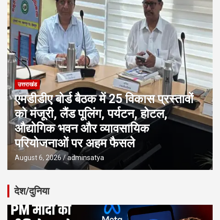
उत्तराखंड
एमडीडीए बोर्ड बैठक में 25 विकास प्रस्तावों
को मंजूरी, लैंड पूलिंग, पर्यटन, होटल,
औद्योगिक भवन और व्यावसायिक
परियोजनाओं पर अहम फैसले
August 6, 2026
adminsatya
देश/दुनिया