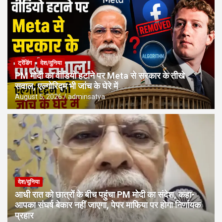
ट्रेंडिंग
देश/दुनिया
PM मोदी का वीडियो हटाने पर Meta से सरकार के तीखे
सवाल, एल्गोरिद्म भी जांच के घेरे में
August 5, 2026
adminsatya
देश/दुनिया
आधी रात को छात्रों के बीच पहुंचा PM मोदी का संदेश, कहा-
आपका संघर्ष बेकार नहीं जाएगा, पेपर माफिया पर होगा निर्णायक
प्रहार