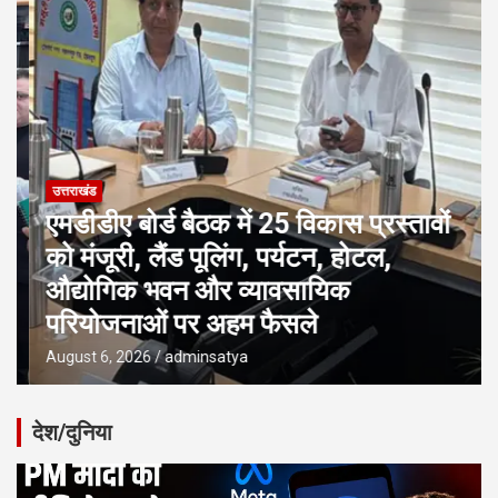
उत्तराखंड
एमडीडीए बोर्ड बैठक में 25 विकास प्रस्तावों
को मंजूरी, लैंड पूलिंग, पर्यटन, होटल,
औद्योगिक भवन और व्यावसायिक
परियोजनाओं पर अहम फैसले
August 6, 2026
adminsatya
देश/दुनिया