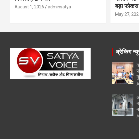
बड़ा फोकस
August 1, 2026
adminsatya
May 27, 202
ब्रेकिंग न्य
क
प
म
A
अ
ब
म
A