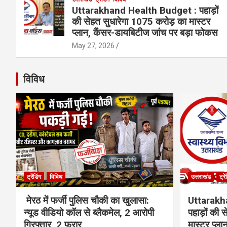
Uttarakhand Health Budget : पहाड़ों
की सेहत सुधारेगा 1075 करोड़ का मास्टर
प्लान, कैंसर-डायबिटीज जांच पर बड़ा फोकस
May 27, 2026
विविध
ट्रेंडिंग
विविध
उत्तराखंड
ट्रे
मेरठ में फर्जी पुलिस चौकी का खुलासा:
Uttarakh
न्यूड वीडियो कॉल से ब्लैकमेल, 2 आरोपी
पहाड़ों की
गिरफ्तार, 2 फरार
मास्टर प्ल