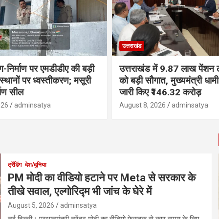
उत्तराखंड
ंग-निर्माण पर एमडीडीए की बड़ी
उत्तराखंड में 9.87 लाख पेंशन ला
 स्थानों पर ध्वस्तीकरण; मसूरी
को बड़ी सौगात, मुख्यमंत्री धा
्माण सील
जारी किए ₹146.32 करोड़
026
adminsatya
August 8, 2026
adminsatya
ट्रेंडिंग
देश/दुनिया
PM मोदी का वीडियो हटाने पर Meta से सरकार के
तीखे सवाल, एल्गोरिद्म भी जांच के घेरे में
August 5, 2026
adminsatya
नई दिल्ली। प्रधानमंत्री नरेंद्र मोदी का वीडियो फेसबुक से कुछ समय के लिए