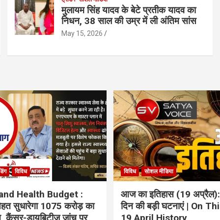
मुलायम सिंह यादव के बेटे प्रतीक यादव का
निधन, 38 साल की उम्र में ली अंतिम सांस
May 15, 2026
ंडिंग
विविध
विविध
सोशल मीडिया
and Health Budget :
आज का इतिहास (19 अप्रैल):
 सेहत सुधारेगा 1075 करोड़ का
दिन की बड़ी घटनाएं | On Th
ान, कैंसर-डायबिटीज जांच पर
19 April History