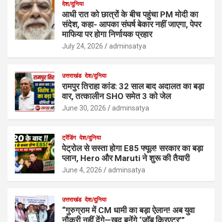
देश/दुनिया
आधी रात को छात्रों के बीच पहुंचा PM मोदी का
संदेश, कहा- आपका संघर्ष बेकार नहीं जाएगा, पेपर
माफिया पर होगा निर्णायक प्रहार
July 24, 2026
adminsatya
उत्तराखंड
देश/दुनिया
रामपुर तिराहा कांड: 32 साल बाद अदालत का बड़ा
वार, तत्कालीन SHO समेत 3 को जेल
June 30, 2026
adminsatya
ट्रेंडिंग
देश/दुनिया
पेट्रोल से सस्ता होगा E85 फ्यूल! सरकार का बड़ा
प्लान, Hero और Maruti ने शुरू की तैयारी
June 4, 2026
adminsatya
उत्तराखंड
देश/दुनिया
“गुरुग्राम में CM धामी का बड़ा ऐलान! अब युवा
नौकरी नहीं देंगे—खुद बनेंगे ‘जॉब क्रिएटर’”