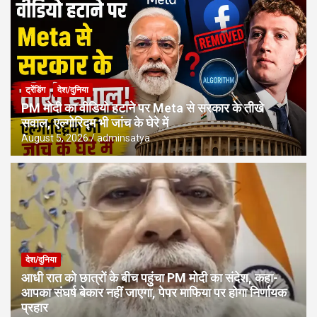
ट्रेंडिंग
देश/दुनिया
PM मोदी का वीडियो हटाने पर Meta से सरकार के तीखे
सवाल, एल्गोरिद्म भी जांच के घेरे में
August 5, 2026
adminsatya
देश/दुनिया
आधी रात को छात्रों के बीच पहुंचा PM मोदी का संदेश, कहा-
आपका संघर्ष बेकार नहीं जाएगा, पेपर माफिया पर होगा निर्णायक
प्रहार