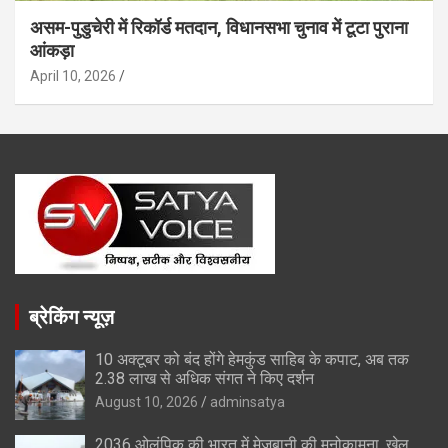
असम-पुडुचेरी में रिकॉर्ड मतदान, विधानसभा चुनाव में टूटा पुराना
आंकड़ा
April 10, 2026
ब्रेकिंग न्यूज़
10 अक्टूबर को बंद होंगे हेमकुंड साहिब के कपाट, अब तक
2.38 लाख से अधिक संगत ने किए दर्शन
August 10, 2026
adminsatya
2036 ओलंपिक की भारत में मेजबानी की मनोकामना, खेल