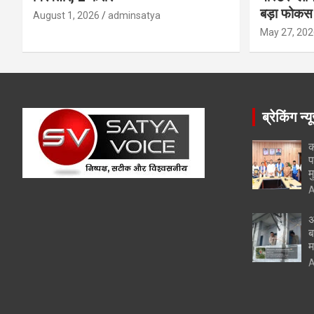
बड़ा फोकस
August 1, 2026
adminsatya
May 27, 202
ब्रेकिंग न्य
क
प
म
A
अ
ब
म
A