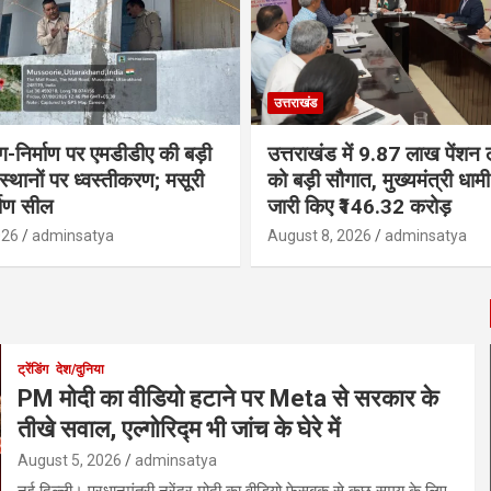
उत्तराखंड
ंग-निर्माण पर एमडीडीए की बड़ी
उत्तराखंड में 9.87 लाख पेंशन ला
 स्थानों पर ध्वस्तीकरण; मसूरी
को बड़ी सौगात, मुख्यमंत्री धा
्माण सील
जारी किए ₹146.32 करोड़
026
adminsatya
August 8, 2026
adminsatya
ट्रेंडिंग
देश/दुनिया
PM मोदी का वीडियो हटाने पर Meta से सरकार के
तीखे सवाल, एल्गोरिद्म भी जांच के घेरे में
August 5, 2026
adminsatya
नई दिल्ली। प्रधानमंत्री नरेंद्र मोदी का वीडियो फेसबुक से कुछ समय के लिए