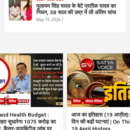
मुलायम सिंह यादव के बेटे प्रतीक यादव का
निधन, 38 साल की उम्र में ली अंतिम सांस
May 15, 2026
ंडिंग
विविध
विविध
सोशल मीडिया
and Health Budget :
आज का इतिहास (19 अप्रैल):
 सेहत सुधारेगा 1075 करोड़ का
दिन की बड़ी घटनाएं | On Th
ान, कैंसर-डायबिटीज जांच पर
19 April History