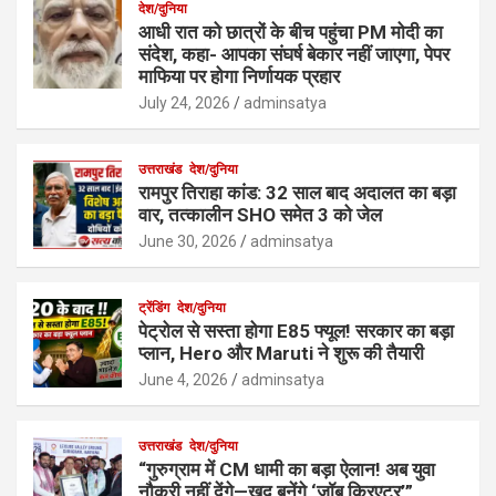
देश/दुनिया
आधी रात को छात्रों के बीच पहुंचा PM मोदी का
संदेश, कहा- आपका संघर्ष बेकार नहीं जाएगा, पेपर
माफिया पर होगा निर्णायक प्रहार
July 24, 2026
adminsatya
उत्तराखंड
देश/दुनिया
रामपुर तिराहा कांड: 32 साल बाद अदालत का बड़ा
वार, तत्कालीन SHO समेत 3 को जेल
June 30, 2026
adminsatya
ट्रेंडिंग
देश/दुनिया
पेट्रोल से सस्ता होगा E85 फ्यूल! सरकार का बड़ा
प्लान, Hero और Maruti ने शुरू की तैयारी
June 4, 2026
adminsatya
उत्तराखंड
देश/दुनिया
“गुरुग्राम में CM धामी का बड़ा ऐलान! अब युवा
नौकरी नहीं देंगे—खुद बनेंगे ‘जॉब क्रिएटर’”