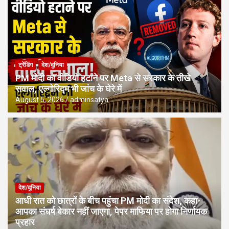
ट्रेंडिंग
देश/दुनिया
PM मोदी का वीडियो हटाने पर Meta से सरकार के तीखे
सवाल, एल्गोरिद्म भी जांच के घेरे में
August 5, 2026
adminsatya
देश/दुनिया
आधी रात को छात्रों के बीच पहुंचा PM मोदी का संदेश, कहा-
आपका संघर्ष बेकार नहीं जाएगा, पेपर माफिया पर होगा निर्णायक
प्रहार