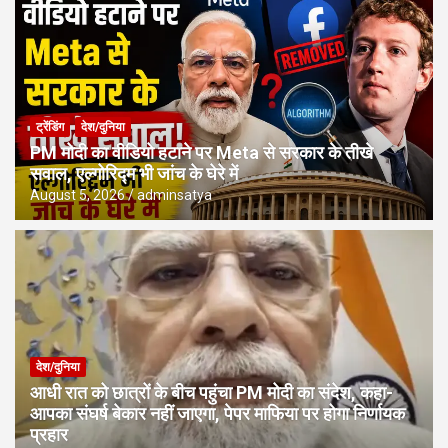
ट्रेंडिंग
देश/दुनिया
PM मोदी का वीडियो हटाने पर Meta से सरकार के तीखे
सवाल, एल्गोरिद्म भी जांच के घेरे में
August 5, 2026
adminsatya
देश/दुनिया
आधी रात को छात्रों के बीच पहुंचा PM मोदी का संदेश, कहा-
आपका संघर्ष बेकार नहीं जाएगा, पेपर माफिया पर होगा निर्णायक
प्रहार