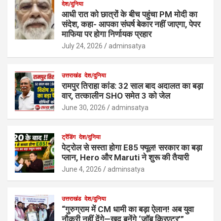
देश/दुनिया
आधी रात को छात्रों के बीच पहुंचा PM मोदी का
संदेश, कहा- आपका संघर्ष बेकार नहीं जाएगा, पेपर
माफिया पर होगा निर्णायक प्रहार
July 24, 2026
adminsatya
उत्तराखंड
देश/दुनिया
रामपुर तिराहा कांड: 32 साल बाद अदालत का बड़ा
वार, तत्कालीन SHO समेत 3 को जेल
June 30, 2026
adminsatya
ट्रेंडिंग
देश/दुनिया
पेट्रोल से सस्ता होगा E85 फ्यूल! सरकार का बड़ा
प्लान, Hero और Maruti ने शुरू की तैयारी
June 4, 2026
adminsatya
उत्तराखंड
देश/दुनिया
“गुरुग्राम में CM धामी का बड़ा ऐलान! अब युवा
नौकरी नहीं देंगे—खुद बनेंगे ‘जॉब क्रिएटर’”