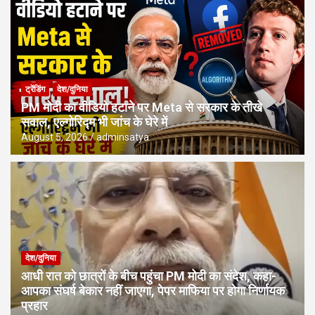
ट्रेंडिंग
देश/दुनिया
PM मोदी का वीडियो हटाने पर Meta से सरकार के तीखे
सवाल, एल्गोरिद्म भी जांच के घेरे में
August 5, 2026
adminsatya
देश/दुनिया
आधी रात को छात्रों के बीच पहुंचा PM मोदी का संदेश, कहा-
आपका संघर्ष बेकार नहीं जाएगा, पेपर माफिया पर होगा निर्णायक
प्रहार