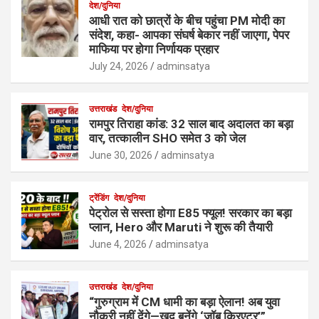
देश/दुनिया
आधी रात को छात्रों के बीच पहुंचा PM मोदी का
संदेश, कहा- आपका संघर्ष बेकार नहीं जाएगा, पेपर
माफिया पर होगा निर्णायक प्रहार
July 24, 2026
adminsatya
उत्तराखंड
देश/दुनिया
रामपुर तिराहा कांड: 32 साल बाद अदालत का बड़ा
वार, तत्कालीन SHO समेत 3 को जेल
June 30, 2026
adminsatya
ट्रेंडिंग
देश/दुनिया
पेट्रोल से सस्ता होगा E85 फ्यूल! सरकार का बड़ा
प्लान, Hero और Maruti ने शुरू की तैयारी
June 4, 2026
adminsatya
उत्तराखंड
देश/दुनिया
“गुरुग्राम में CM धामी का बड़ा ऐलान! अब युवा
नौकरी नहीं देंगे—खुद बनेंगे ‘जॉब क्रिएटर’”