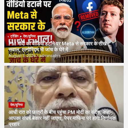
ट्रेंडिंग
देश/दुनिया
PM मोदी का वीडियो हटाने पर Meta से सरकार के तीखे
सवाल, एल्गोरिद्म भी जांच के घेरे में
August 5, 2026
adminsatya
देश/दुनिया
आधी रात को छात्रों के बीच पहुंचा PM मोदी का संदेश, कहा-
आपका संघर्ष बेकार नहीं जाएगा, पेपर माफिया पर होगा निर्णायक
प्रहार