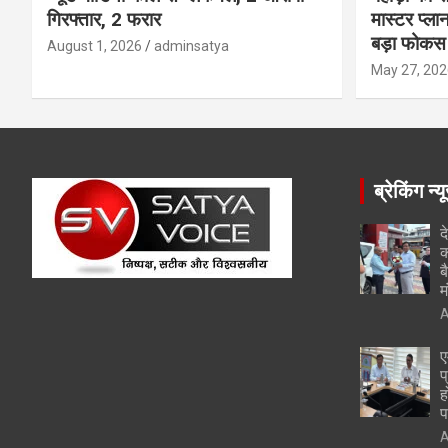
गिरफ्तार, 2 फरार
मास्टर प्ल
बड़ा फोकस
August 1, 2026
adminsatya
May 27, 202
ब्रेकिंग न्य
द
क
ब
म
A
ए
प
ह
प
A