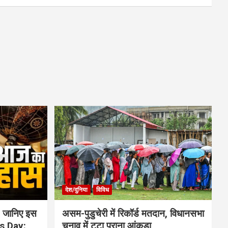
देश/दुनिया
विविध
 जानिए इस
असम-पुडुचेरी में रिकॉर्ड मतदान, विधानसभा
is Day:
चुनाव में टूटा पुराना आंकड़ा