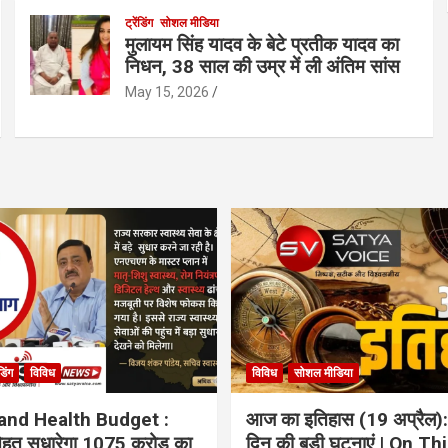
ट्रेंडिंग
सोशल मीडिया
मुलायम सिंह यादव के बेटे प्रतीक यादव का
निधन, 38 साल की उम्र में ली अंतिम सांस
May 15, 2026
ंडिंग
विविध
विविध
सोशल मीडिया
and Health Budget :
आज का इतिहास (19 अप्रैल):
 सेहत सुधारेगा 1075 करोड़ का
दिन की बड़ी घटनाएं | On Th