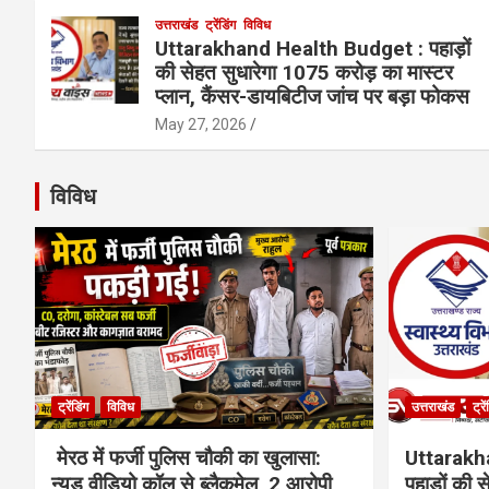
उत्तराखंड
ट्रेंडिंग
विविध
Uttarakhand Health Budget : पहाड़ों
की सेहत सुधारेगा 1075 करोड़ का मास्टर
प्लान, कैंसर-डायबिटीज जांच पर बड़ा फोकस
May 27, 2026
विविध
ट्रेंडिंग
विविध
उत्तराखंड
ट्रे
मेरठ में फर्जी पुलिस चौकी का खुलासा:
Uttarakh
न्यूड वीडियो कॉल से ब्लैकमेल, 2 आरोपी
पहाड़ों की