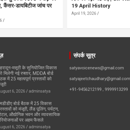
ान, कैंसर-डायबिटीज जांच पर
19 April History
April 19, 2026
6
ूज़
संपर्क सूत्र
ेहरादून-मसूरी के सुनियोजित विकास
satyavoicenews@gmail.com
ो मिलेगी नई रफ्तार, MDDA बोर्ड
ैठक में 25 महत्वपूर्ण प्रस्तावों को
satyajeetchaudhary@gmail.co
ंजूरी
+91-9456212199 , 9999913299
ugust 6, 2026
adminsatya
मडीडीए बोर्ड बैठक में 25 विकास
्रस्तावों को मंजूरी, लैंड पूलिंग, पर्यटन,
ोटल, औद्योगिक भवन और व्यावसायिक
रियोजनाओं पर अहम फैसले
ugust 6, 2026
adminsatya