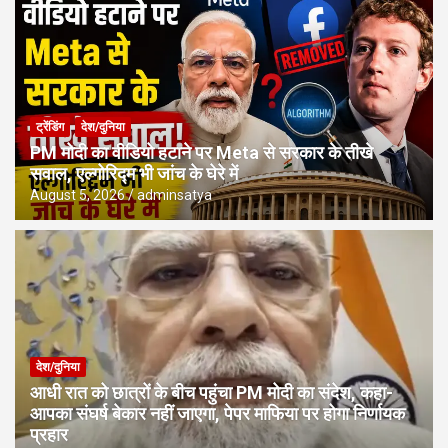
ट्रेंडिंग
देश/दुनिया
PM मोदी का वीडियो हटाने पर Meta से सरकार के तीखे
सवाल, एल्गोरिद्म भी जांच के घेरे में
August 5, 2026
adminsatya
देश/दुनिया
आधी रात को छात्रों के बीच पहुंचा PM मोदी का संदेश, कहा-
आपका संघर्ष बेकार नहीं जाएगा, पेपर माफिया पर होगा निर्णायक
प्रहार