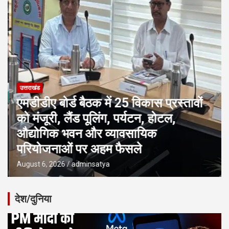
उत्तराखंड
एमडीडीए बोर्ड बैठक में 25 विकास प्रस्तावों
को मंजूरी, लैंड पूलिंग, पर्यटन, होटल,
औद्योगिक भवन और व्यावसायिक
परियोजनाओं पर अहम फैसले
August 6, 2026
adminsatya
देश/दुनिया