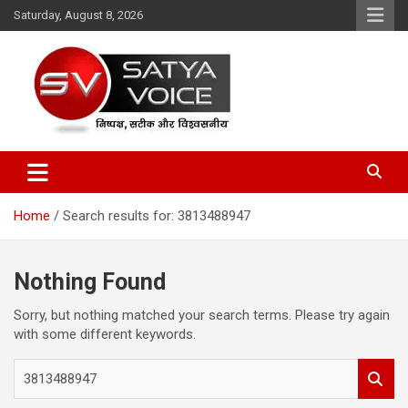
Skip
Saturday, August 8, 2026
to
content
Satya Voice
Home
Search results for: 3813488947
Nothing Found
Sorry, but nothing matched your search terms. Please try again
with some different keywords.
S
e
a