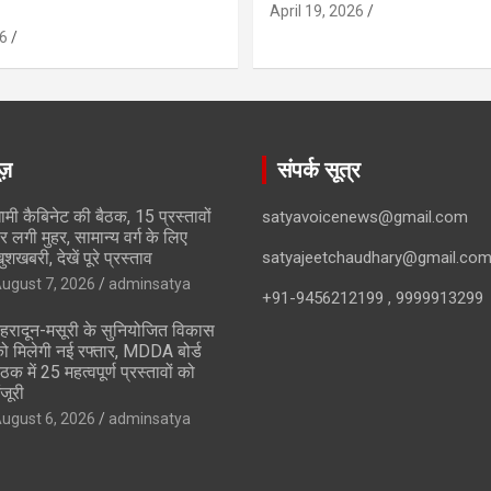
April 19, 2026
6
ूज़
संपर्क सूत्र
ामी कैबिनेट की बैठक, 15 प्रस्तावों
satyavoicenews@gmail.com
र लगी मुहर, सामान्य वर्ग के लिए
ुशखबरी, देखें पूरे प्रस्ताव
satyajeetchaudhary@gmail.co
ugust 7, 2026
adminsatya
+91-9456212199 , 9999913299
ेहरादून-मसूरी के सुनियोजित विकास
ो मिलेगी नई रफ्तार, MDDA बोर्ड
ैठक में 25 महत्वपूर्ण प्रस्तावों को
ंजूरी
ugust 6, 2026
adminsatya