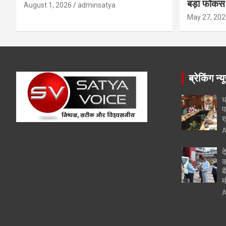
बड़ा फोकस
August 1, 2026
adminsatya
May 27, 202
ब्रेकिंग न्य
ध
प
ख
A
द
क
ब
म
A