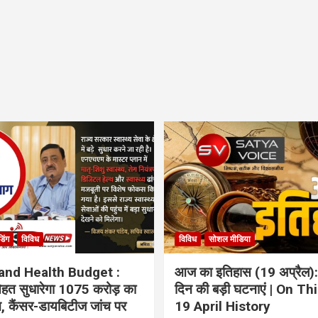
ंडिंग
विविध
विविध
सोशल मीडिया
and Health Budget :
आज का इतिहास (19 अप्रैल):
 सेहत सुधारेगा 1075 करोड़ का
दिन की बड़ी घटनाएं | On Th
ान, कैंसर-डायबिटीज जांच पर
19 April History