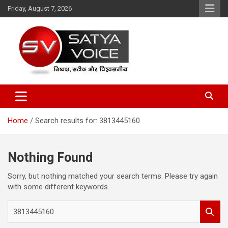
Skip
Friday, August 7, 2026
to
content
Satya Voice
Home
Search results for: 3813445160
Nothing Found
Sorry, but nothing matched your search terms. Please try again
with some different keywords.
S
e
a