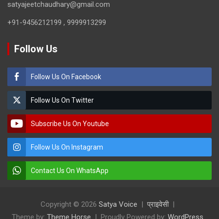
satyajeetchaudhary@gmail.com
+91-9456212199 , 9999913299
Follow Us
Follow Us On Facebook
Follow Us On Twitter
Subscribe Us On Youtube
Follow Us On Instagram
Contact Us On WhatsApp
Copyright © 2026
Satya Voice
प्राइवेसी
Theme by:
Theme Horse
Proudly Powered by:
WordPress