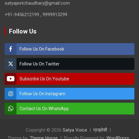
satyajeetchaudhary@gmail.com
+91-9456212199 , 9999913299
Follow Us
Follow Us On Facebook
Follow Us On Twitter
Subscribe Us On Youtube
Follow Us On Instagram
Contact Us On WhatsApp
Copyright © 2026
Satya Voice
प्राइवेसी
Theme by:
Theme Horse
Proudly Powered by:
WordPress