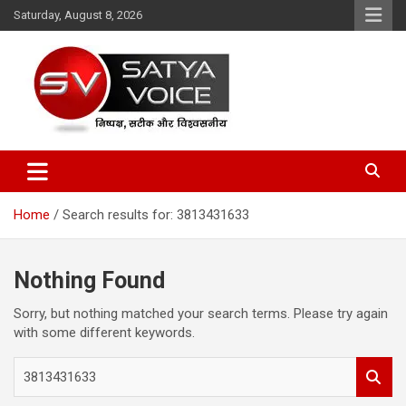
Skip
Saturday, August 8, 2026
to
content
Satya Voice
Home
Search results for: 3813431633
Nothing Found
Sorry, but nothing matched your search terms. Please try again
with some different keywords.
S
e
a