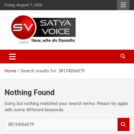
Skip
Friday, August 7, 2026
to
content
Satya Voice
Home
Search results for: 38134266079
Nothing Found
Sorry, but nothing matched your search terms. Please try again
with some different keywords.
S
e
a