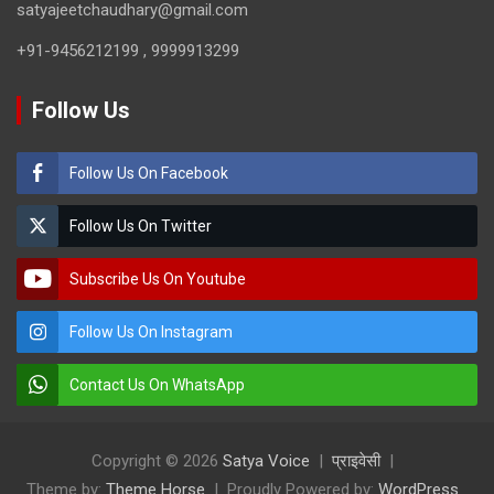
satyajeetchaudhary@gmail.com
+91-9456212199 , 9999913299
Follow Us
Follow Us On Facebook
Follow Us On Twitter
Subscribe Us On Youtube
Follow Us On Instagram
Contact Us On WhatsApp
Copyright © 2026
Satya Voice
प्राइवेसी
Theme by:
Theme Horse
Proudly Powered by:
WordPress