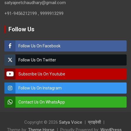
satyajeetchaudhary@gmail.com
+91-9456212199 , 9999913299
Follow Us
Follow Us On Facebook
Follow Us On Twitter
Subscribe Us On Youtube
Follow Us On Instagram
Contact Us On WhatsApp
Copyright © 2026
Satya Voice
प्राइवेसी
Theme by:
Theme Horse
Proudly Powered by:
WordPress