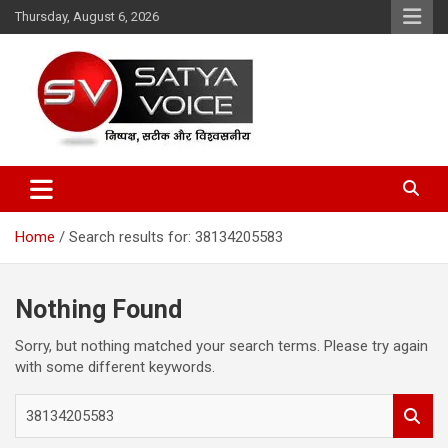
Skip
Thursday, August 6, 2026
to
content
Satya Voice
Home
Search results for: 38134205583
Nothing Found
Sorry, but nothing matched your search terms. Please try again
with some different keywords.
S
e
a