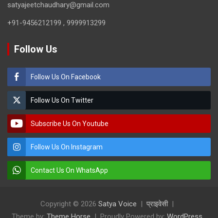
satyajeetchaudhary@gmail.com
+91-9456212199 , 9999913299
Follow Us
Follow Us On Facebook
Follow Us On Twitter
Subscribe Us On Youtube
Follow Us On Instagram
Contact Us On WhatsApp
Copyright © 2026
Satya Voice
प्राइवेसी
Theme by:
Theme Horse
Proudly Powered by:
WordPress