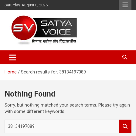
Skip
Saturday, August 8, 2026
to
content
Satya Voice
Home
Search results for: 38134197089
Nothing Found
Sorry, but nothing matched your search terms. Please try again
with some different keywords.
S
e
a