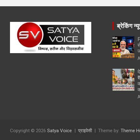
ब्रेकिंग न्य
P
स
ज
A
द
₹
क
क
A
Copyright © 2026
Satya Voice
प्राइवेसी
Theme by:
Theme H