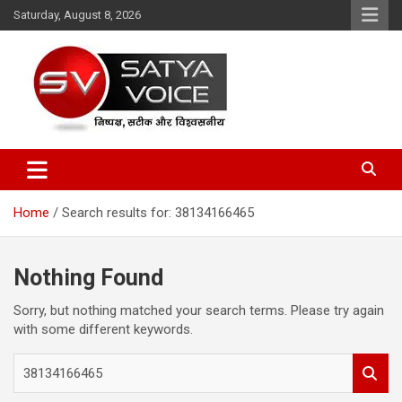
Skip
Saturday, August 8, 2026
to
content
Satya Voice
Home
Search results for: 38134166465
Nothing Found
Sorry, but nothing matched your search terms. Please try again
with some different keywords.
S
e
a