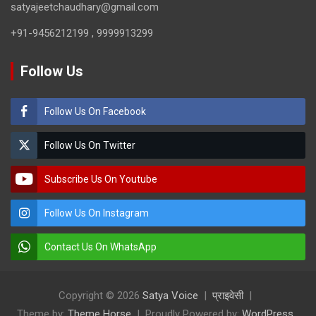
satyajeetchaudhary@gmail.com
+91-9456212199 , 9999913299
Follow Us
Follow Us On Facebook
Follow Us On Twitter
Subscribe Us On Youtube
Follow Us On Instagram
Contact Us On WhatsApp
Copyright © 2026
Satya Voice
प्राइवेसी
Theme by:
Theme Horse
Proudly Powered by:
WordPress