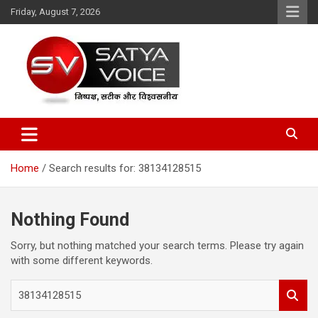
Skip
Friday, August 7, 2026
to
content
Satya Voice
Home
Search results for: 38134128515
Nothing Found
Sorry, but nothing matched your search terms. Please try again
with some different keywords.
S
e
a