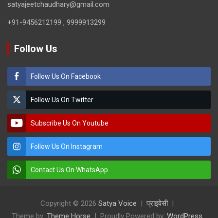
satyajeetchaudhary@gmail.com
+91-9456212199 , 9999913299
Follow Us
Follow Us On Facebook
Follow Us On Twitter
Subscribe Us On Youtube
Follow Us On Instagram
Contact Us On WhatsApp
Copyright © 2026
Satya Voice
प्राइवेसी
Theme by:
Theme Horse
Proudly Powered by:
WordPress