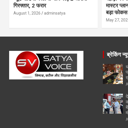
गिरफ्तार, 2 फरार
मास्टर प्ल
बड़ा फोकस
August 1, 2026
adminsatya
May 27, 202
ब्रेकिंग न्य
ध
प
ख
A
द
क
ब
म
A