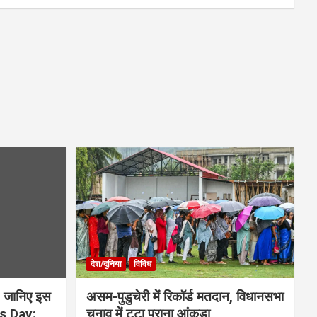
देश/दुनिया
विविध
 जानिए इस
असम-पुडुचेरी में रिकॉर्ड मतदान, विधानसभा
is Day:
चुनाव में टूटा पुराना आंकड़ा