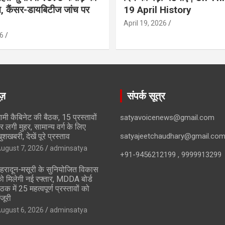
ान, कैंसर-डायबिटीज जांच पर
19 April History
April 19, 2026
6
ूज़
संपर्क सूत्र
ामी कैबिनेट की बैठक, 15 प्रस्तावों
satyavoicenews@gmail.com
र लगी मुहर, सामान्य वर्ग के लिए
ुशखबरी, देखें पूरे प्रस्ताव
satyajeetchaudhary@gmail.co
ugust 7, 2026
adminsatya
+91-9456212199 , 9999913299
ेहरादून-मसूरी के सुनियोजित विकास
ो मिलेगी नई रफ्तार, MDDA बोर्ड
ैठक में 25 महत्वपूर्ण प्रस्तावों को
ंजूरी
ugust 6, 2026
adminsatya