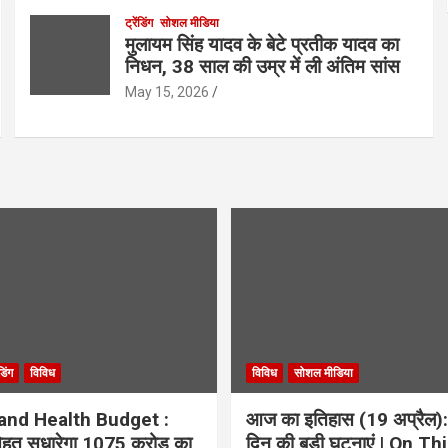
ट्रेंडिंग
सोशल मीडिया
मुलायम सिंह यादव के बेटे प्रतीक यादव का
निधन, 38 साल की उम्र में ली अंतिम सांस
May 15, 2026
ंडिंग
विविध
विविध
सोशल मीडिया
and Health Budget :
आज का इतिहास (19 अप्रैल):
 सेहत सुधारेगा 1075 करोड़ का
दिन की बड़ी घटनाएं | On Th