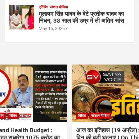
ट्रेंडिंग
सोशल मीडिया
मुलायम सिंह यादव के बेटे प्रतीक यादव का
निधन, 38 साल की उम्र में ली अंतिम सांस
May 15, 2026
ंडिंग
विविध
विविध
सोशल मीडिया
and Health Budget :
आज का इतिहास (19 अप्रैल):
 सेहत सुधारेगा 1075 करोड़ का
दिन की बड़ी घटनाएं | On Th