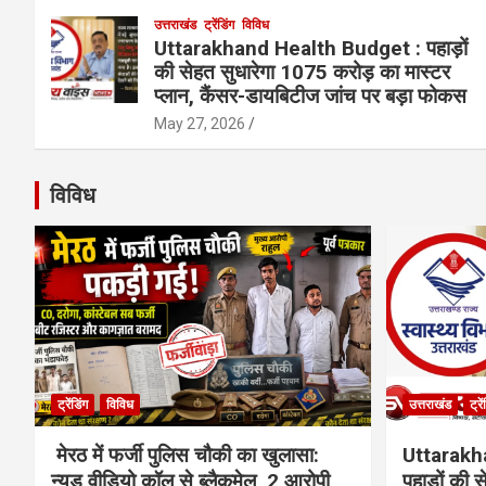
उत्तराखंड
ट्रेंडिंग
विविध
Uttarakhand Health Budget : पहाड़ों
की सेहत सुधारेगा 1075 करोड़ का मास्टर
प्लान, कैंसर-डायबिटीज जांच पर बड़ा फोकस
May 27, 2026
विविध
ट्रेंडिंग
विविध
उत्तराखंड
ट्रे
मेरठ में फर्जी पुलिस चौकी का खुलासा:
Uttarakh
न्यूड वीडियो कॉल से ब्लैकमेल, 2 आरोपी
पहाड़ों की