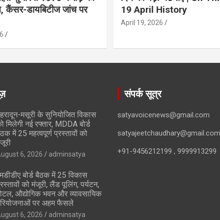
ान, कैंसर-डायबिटीज जांच पर
19 April History
April 19, 2026
6
ूज़
संपर्क सूत्र
ेहरादून-मसूरी के सुनियोजित विकास
satyavoicenews@gmail.com
ो मिलेगी नई रफ्तार, MDDA बोर्ड
ैठक में 25 महत्वपूर्ण प्रस्तावों को
satyajeetchaudhary@gmail.co
ंजूरी
+91-9456212199 , 9999913299
ugust 6, 2026
adminsatya
मडीडीए बोर्ड बैठक में 25 विकास
्रस्तावों को मंजूरी, लैंड पूलिंग, पर्यटन,
ोटल, औद्योगिक भवन और व्यावसायिक
रियोजनाओं पर अहम फैसले
ugust 6, 2026
adminsatya