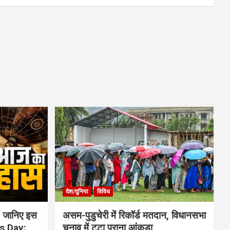
देश/दुनिया
विविध
 जानिए इस
असम-पुडुचेरी में रिकॉर्ड मतदान, विधानसभा
is Day:
चुनाव में टूटा पुराना आंकड़ा