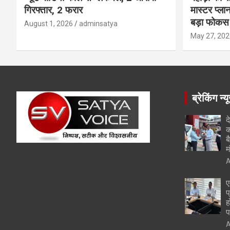
गिरफ्तार, 2 फरार
मास्टर प्ल
बड़ा फोकस
August 1, 2026
adminsatya
May 27, 202
ब्रेकिंग न्य
द
क
ब
म
A
ए
प
ह
प
A