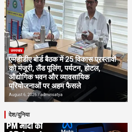
उत्तराखंड
एमडीडीए बोर्ड बैठक में 25 विकास प्रस्तावों
को मंजूरी, लैंड पूलिंग, पर्यटन, होटल,
औद्योगिक भवन और व्यावसायिक
परियोजनाओं पर अहम फैसले
August 6, 2026
adminsatya
देश/दुनिया