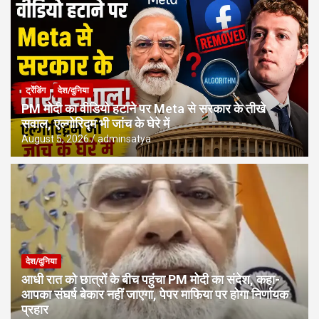
ट्रेंडिंग
देश/दुनिया
PM मोदी का वीडियो हटाने पर Meta से सरकार के तीखे
सवाल, एल्गोरिद्म भी जांच के घेरे में
August 5, 2026
adminsatya
देश/दुनिया
आधी रात को छात्रों के बीच पहुंचा PM मोदी का संदेश, कहा-
आपका संघर्ष बेकार नहीं जाएगा, पेपर माफिया पर होगा निर्णायक
प्रहार