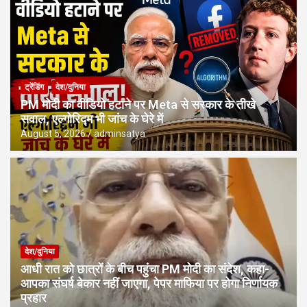
ट्रेंडिंग
देश/दुनिया
PM मोदी का वीडियो हटाने पर Meta से सरकार के तीखे
सवाल, एल्गोरिद्म भी जांच के घेरे में
August 5, 2026
adminsatya
देश/दुनिया
आधी रात को छात्रों के बीच पहुंचा PM मोदी का संदेश, कहा-
आपका संघर्ष बेकार नहीं जाएगा, पेपर माफिया पर होगा निर्णायक
प्रहार