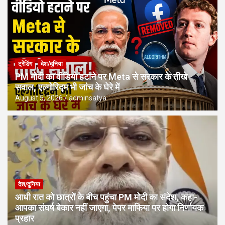
ट्रेंडिंग
देश/दुनिया
PM मोदी का वीडियो हटाने पर Meta से सरकार के तीखे
सवाल, एल्गोरिद्म भी जांच के घेरे में
August 5, 2026
adminsatya
देश/दुनिया
आधी रात को छात्रों के बीच पहुंचा PM मोदी का संदेश, कहा-
आपका संघर्ष बेकार नहीं जाएगा, पेपर माफिया पर होगा निर्णायक
प्रहार