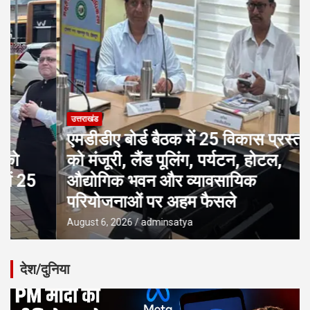
उत्तराखंड
एमडीडीए बोर्ड बैठक में 25 विकास प्रस्तावों
को मंजूरी, लैंड पूलिंग, पर्यटन, होटल,
औद्योगिक भवन और व्यावसायिक
परियोजनाओं पर अहम फैसले
August 6, 2026
adminsatya
देश/दुनिया