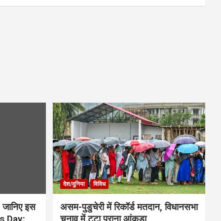
देश/दुनिया
विविध
 जानिए इस
असम-पुडुचेरी में रिकॉर्ड मतदान, विधानसभा
is Day:
चुनाव में टूटा पुराना आंकड़ा