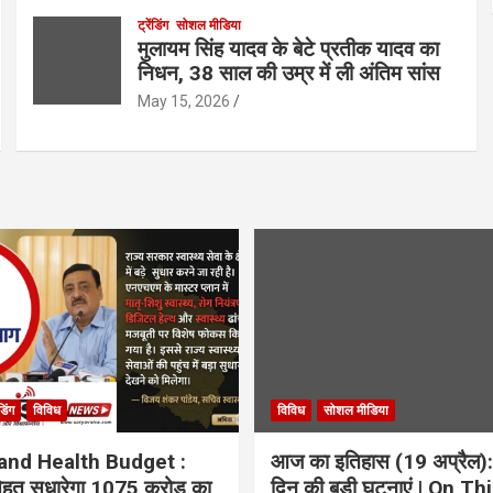
ट्रेंडिंग
सोशल मीडिया
मुलायम सिंह यादव के बेटे प्रतीक यादव का
निधन, 38 साल की उम्र में ली अंतिम सांस
May 15, 2026
ंडिंग
विविध
विविध
सोशल मीडिया
and Health Budget :
आज का इतिहास (19 अप्रैल):
 सेहत सुधारेगा 1075 करोड़ का
दिन की बड़ी घटनाएं | On Th