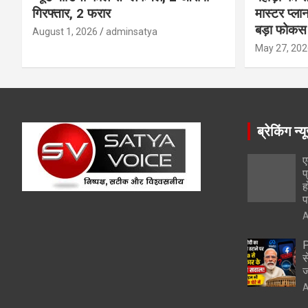
गिरफ्तार, 2 फरार
मास्टर प्ल
बड़ा फोकस
August 1, 2026
adminsatya
May 27, 202
ब्रेकिंग न्य
ए
प
ह
प
A
P
स
ज
A