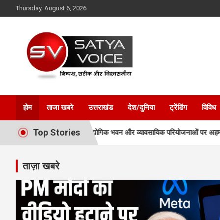
Skip
Thursday, August 6, 2026
to
content
Satya Voice
होम
ताजा खबरे
उत्तराखंड
देश/दुनिया
ट्रेंडिंग
विविध
Top Stories
 पूलिंग, पर्यटन, होटल, औद्योगिक भवन और व्यावसायिक परियोजनाओं पर अहम फैसले
ताज़ा खबरे