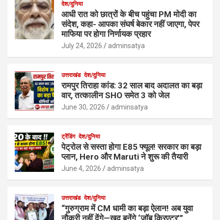
देश/दुनिया
आधी रात को छात्रों के बीच पहुंचा PM मोदी का
संदेश, कहा- आपका संघर्ष बेकार नहीं जाएगा, पेपर
माफिया पर होगा निर्णायक प्रहार
July 24, 2026
adminsatya
उत्तराखंड
देश/दुनिया
रामपुर तिराहा कांड: 32 साल बाद अदालत का बड़ा
वार, तत्कालीन SHO समेत 3 को जेल
June 30, 2026
adminsatya
ट्रेंडिंग
देश/दुनिया
पेट्रोल से सस्ता होगा E85 फ्यूल! सरकार का बड़ा
प्लान, Hero और Maruti ने शुरू की तैयारी
June 4, 2026
adminsatya
उत्तराखंड
देश/दुनिया
“गुरुग्राम में CM धामी का बड़ा ऐलान! अब युवा
नौकरी नहीं देंगे—खुद बनेंगे ‘जॉब क्रिएटर’”