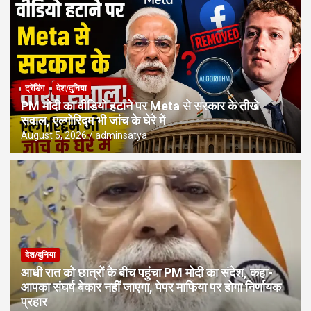
ट्रेंडिंग
देश/दुनिया
PM मोदी का वीडियो हटाने पर Meta से सरकार के तीखे
सवाल, एल्गोरिद्म भी जांच के घेरे में
August 5, 2026
adminsatya
देश/दुनिया
आधी रात को छात्रों के बीच पहुंचा PM मोदी का संदेश, कहा-
आपका संघर्ष बेकार नहीं जाएगा, पेपर माफिया पर होगा निर्णायक
प्रहार