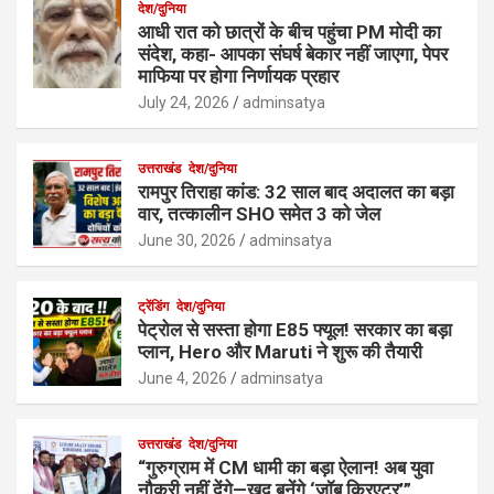
देश/दुनिया
आधी रात को छात्रों के बीच पहुंचा PM मोदी का
संदेश, कहा- आपका संघर्ष बेकार नहीं जाएगा, पेपर
माफिया पर होगा निर्णायक प्रहार
July 24, 2026
adminsatya
उत्तराखंड
देश/दुनिया
रामपुर तिराहा कांड: 32 साल बाद अदालत का बड़ा
वार, तत्कालीन SHO समेत 3 को जेल
June 30, 2026
adminsatya
ट्रेंडिंग
देश/दुनिया
पेट्रोल से सस्ता होगा E85 फ्यूल! सरकार का बड़ा
प्लान, Hero और Maruti ने शुरू की तैयारी
June 4, 2026
adminsatya
उत्तराखंड
देश/दुनिया
“गुरुग्राम में CM धामी का बड़ा ऐलान! अब युवा
नौकरी नहीं देंगे—खुद बनेंगे ‘जॉब क्रिएटर’”