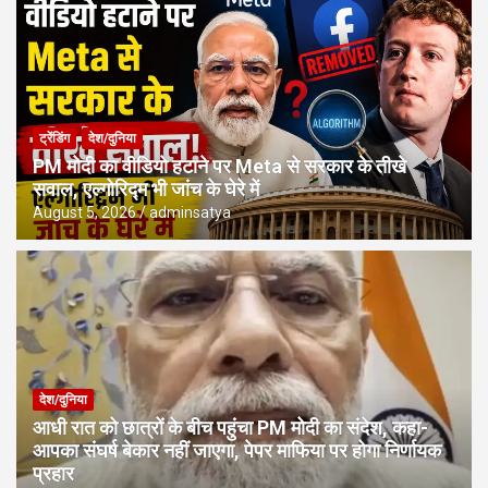
ट्रेंडिंग
देश/दुनिया
PM मोदी का वीडियो हटाने पर Meta से सरकार के तीखे
सवाल, एल्गोरिद्म भी जांच के घेरे में
August 5, 2026
adminsatya
देश/दुनिया
आधी रात को छात्रों के बीच पहुंचा PM मोदी का संदेश, कहा-
आपका संघर्ष बेकार नहीं जाएगा, पेपर माफिया पर होगा निर्णायक
प्रहार