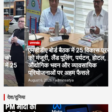
उत्तराखंड
एमडीडीए बोर्ड बैठक में 25 विकास प्रस्तावों
को मंजूरी, लैंड पूलिंग, पर्यटन, होटल,
औद्योगिक भवन और व्यावसायिक
परियोजनाओं पर अहम फैसले
August 6, 2026
adminsatya
देश/दुनिया