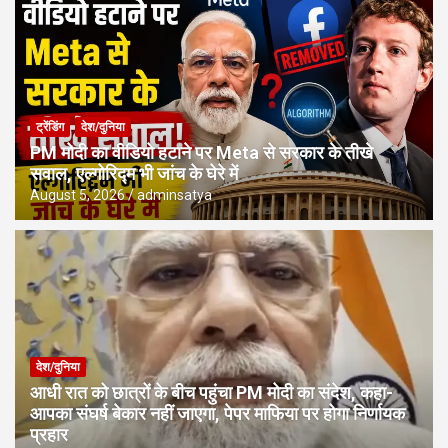
ट्रेंडिंग
देश/दुनिया
PM मोदी का वीडियो हटाने पर Meta से सरकार के तीखे
सवाल, एल्गोरिद्म भी जांच के घेरे में
August 5, 2026
adminsatya
देश/दुनिया
आधी रात को छात्रों के बीच पहुंचा PM मोदी का संदेश, कहा-
आपका संघर्ष बेकार नहीं जाएगा, पेपर माफिया पर होगा निर्णायक
प्रहार