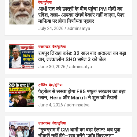
देश/दुनिया
आधी रात को छात्रों के बीच पहुंचा PM मोदी का
संदेश, कहा- आपका संघर्ष बेकार नहीं जाएगा, पेपर
माफिया पर होगा निर्णायक प्रहार
July 24, 2026
adminsatya
उत्तराखंड
देश/दुनिया
रामपुर तिराहा कांड: 32 साल बाद अदालत का बड़ा
वार, तत्कालीन SHO समेत 3 को जेल
June 30, 2026
adminsatya
ट्रेंडिंग
देश/दुनिया
पेट्रोल से सस्ता होगा E85 फ्यूल! सरकार का बड़ा
प्लान, Hero और Maruti ने शुरू की तैयारी
June 4, 2026
adminsatya
उत्तराखंड
देश/दुनिया
“गुरुग्राम में CM धामी का बड़ा ऐलान! अब युवा
नौकरी नहीं देंगे—खुद बनेंगे ‘जॉब क्रिएटर’”