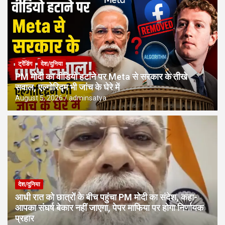
ट्रेंडिंग
देश/दुनिया
PM मोदी का वीडियो हटाने पर Meta से सरकार के तीखे
सवाल, एल्गोरिद्म भी जांच के घेरे में
August 5, 2026
adminsatya
देश/दुनिया
आधी रात को छात्रों के बीच पहुंचा PM मोदी का संदेश, कहा-
आपका संघर्ष बेकार नहीं जाएगा, पेपर माफिया पर होगा निर्णायक
प्रहार