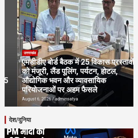
उत्तराखंड
एमडीडीए बोर्ड बैठक में 25 विकास प्रस्तावों
को मंजूरी, लैंड पूलिंग, पर्यटन, होटल,
औद्योगिक भवन और व्यावसायिक
परियोजनाओं पर अहम फैसले
August 6, 2026
adminsatya
देश/दुनिया