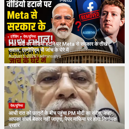
ट्रेंडिंग
देश/दुनिया
PM मोदी का वीडियो हटाने पर Meta से सरकार के तीखे
सवाल, एल्गोरिद्म भी जांच के घेरे में
August 5, 2026
adminsatya
देश/दुनिया
आधी रात को छात्रों के बीच पहुंचा PM मोदी का संदेश, कहा-
आपका संघर्ष बेकार नहीं जाएगा, पेपर माफिया पर होगा निर्णायक
प्रहार