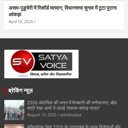
असम-पुडुचेरी में रिकॉर्ड मतदान, विधानसभा चुनाव में टूटा पुराना
आंकड़ा
April 10, 2026
ब्रेकिंग न्यूज़
2036 ओलंपिक की भारत में मेजबानी की मनोकामना, खेल
मंत्री रेखा आर्या ने उठाई ‘संकल्प कांवड़ यात्रा’
August 10, 2026
adminsatya
कॉमनवेल्थ गेम्स 2026 के उत्तराखंड के पदक विजेताओं और