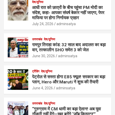
देश/दुनिया
आधी रात को छात्रों के बीच पहुंचा PM मोदी का
संदेश, कहा- आपका संघर्ष बेकार नहीं जाएगा, पेपर
माफिया पर होगा निर्णायक प्रहार
July 24, 2026
adminsatya
उत्तराखंड
देश/दुनिया
रामपुर तिराहा कांड: 32 साल बाद अदालत का बड़ा
वार, तत्कालीन SHO समेत 3 को जेल
June 30, 2026
adminsatya
ट्रेंडिंग
देश/दुनिया
पेट्रोल से सस्ता होगा E85 फ्यूल! सरकार का बड़ा
प्लान, Hero और Maruti ने शुरू की तैयारी
June 4, 2026
adminsatya
उत्तराखंड
देश/दुनिया
“गुरुग्राम में CM धामी का बड़ा ऐलान! अब युवा
नौकरी नहीं देंगे—खुद बनेंगे ‘जॉब क्रिएटर’”