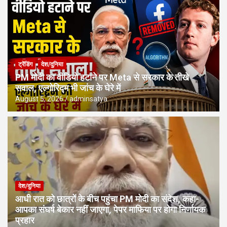
ट्रेंडिंग
देश/दुनिया
PM मोदी का वीडियो हटाने पर Meta से सरकार के तीखे
सवाल, एल्गोरिद्म भी जांच के घेरे में
August 5, 2026
adminsatya
देश/दुनिया
आधी रात को छात्रों के बीच पहुंचा PM मोदी का संदेश, कहा-
आपका संघर्ष बेकार नहीं जाएगा, पेपर माफिया पर होगा निर्णायक
प्रहार