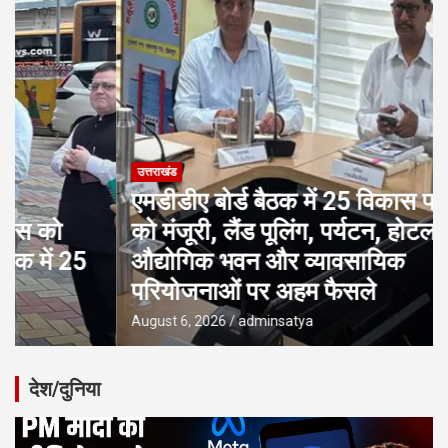
उत्तराखंड
एमडीडीए बोर्ड बैठक में 25 विकास प्रस्तावों
को मंजूरी, लैंड पूलिंग, पर्यटन, होटल,
औद्योगिक भवन और व्यावसायिक
परियोजनाओं पर अहम फैसले
August 6, 2026
adminsatya
देश/दुनिया