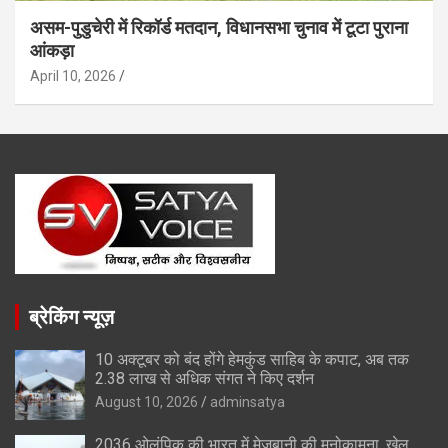
असम-पुडुचेरी में रिकॉर्ड मतदान, विधानसभा चुनाव में टूटा पुराना
आंकड़ा
April 10, 2026
ब्रेकिंग न्यूज़
10 अक्टूबर को बंद होंगे हेमकुंड साहिब के कपाट, अब तक
2.38 लाख से अधिक संगत ने किए दर्शन
August 10, 2026
adminsatya
2036 ओलंपिक की भारत में मेजबानी की मनोकामना, खेल