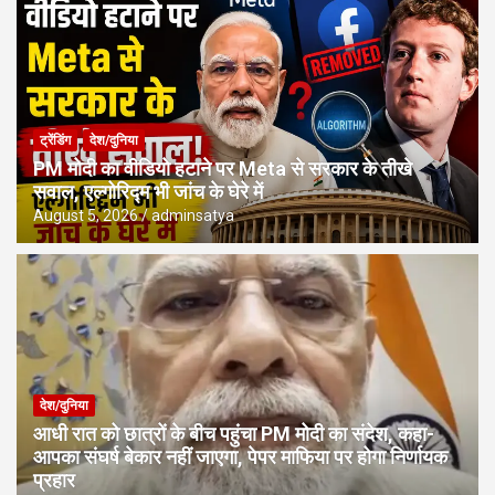
ट्रेंडिंग
देश/दुनिया
PM मोदी का वीडियो हटाने पर Meta से सरकार के तीखे
सवाल, एल्गोरिद्म भी जांच के घेरे में
August 5, 2026
adminsatya
देश/दुनिया
आधी रात को छात्रों के बीच पहुंचा PM मोदी का संदेश, कहा-
आपका संघर्ष बेकार नहीं जाएगा, पेपर माफिया पर होगा निर्णायक
प्रहार