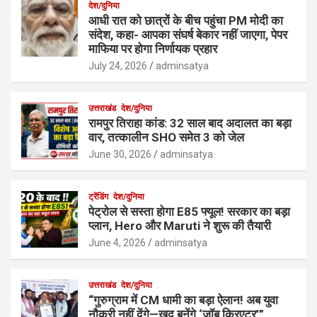
देश/दुनिया
आधी रात को छात्रों के बीच पहुंचा PM मोदी का
संदेश, कहा- आपका संघर्ष बेकार नहीं जाएगा, पेपर
माफिया पर होगा निर्णायक प्रहार
July 24, 2026
adminsatya
उत्तराखंड
देश/दुनिया
रामपुर तिराहा कांड: 32 साल बाद अदालत का बड़ा
वार, तत्कालीन SHO समेत 3 को जेल
June 30, 2026
adminsatya
ट्रेंडिंग
देश/दुनिया
पेट्रोल से सस्ता होगा E85 फ्यूल! सरकार का बड़ा
प्लान, Hero और Maruti ने शुरू की तैयारी
June 4, 2026
adminsatya
उत्तराखंड
देश/दुनिया
“गुरुग्राम में CM धामी का बड़ा ऐलान! अब युवा
नौकरी नहीं देंगे—खुद बनेंगे ‘जॉब क्रिएटर’”