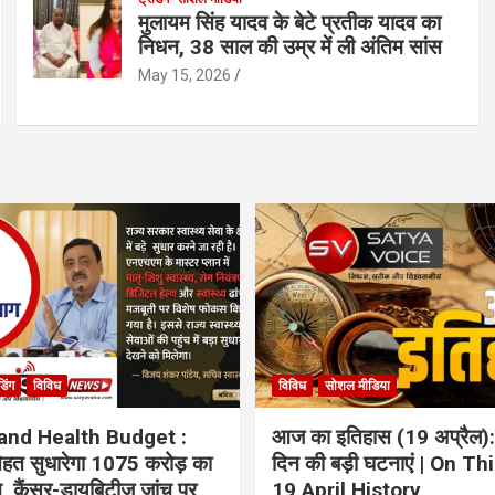
मुलायम सिंह यादव के बेटे प्रतीक यादव का
निधन, 38 साल की उम्र में ली अंतिम सांस
May 15, 2026
ंडिंग
विविध
विविध
सोशल मीडिया
and Health Budget :
आज का इतिहास (19 अप्रैल):
 सेहत सुधारेगा 1075 करोड़ का
दिन की बड़ी घटनाएं | On Th
ान, कैंसर-डायबिटीज जांच पर
19 April History