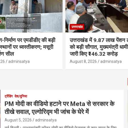
उत्तराखंड
ंग-निर्माण पर एमडीडीए की बड़ी
उत्तराखंड में 9.87 लाख पेंशन ला
 स्थानों पर ध्वस्तीकरण; मसूरी
को बड़ी सौगात, मुख्यमंत्री धा
्माण सील
जारी किए ₹146.32 करोड़
026
adminsatya
August 8, 2026
adminsatya
ट्रेंडिंग
देश/दुनिया
PM मोदी का वीडियो हटाने पर Meta से सरकार के
तीखे सवाल, एल्गोरिद्म भी जांच के घेरे में
August 5, 2026
adminsatya
नई दिल्ली। प्रधानमंत्री नरेंद्र मोदी का वीडियो फेसबुक से कुछ समय के लिए