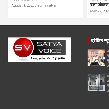
बड़ा फोकस
August 1, 2026
adminsatya
May 27, 202
ब्रेकिंग न्य
क
प
म
A
अ
ब
म
A