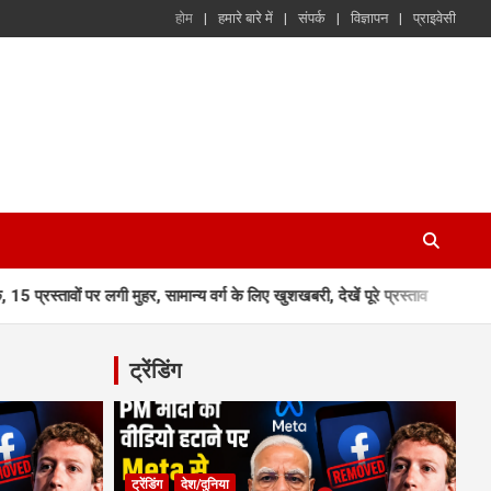
होम
हमारे बारे में
संपर्क
विज्ञापन
प्राइवेसी
गी मुहर, सामान्य वर्ग के लिए खुशखबरी, देखें पूरे प्रस्ताव
देहरादून-मसूरी के स
ट्रेंडिंग
ट्रेंडिंग
देश/दुनिया