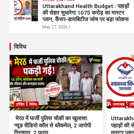
Uttarakhand Health Budget : पहाड़ों
की सेहत सुधारेगा 1075 करोड़ का मास्टर
प्लान, कैंसर-डायबिटीज जांच पर बड़ा फोकस
May 27, 2026
विविध
ट्रेंडिंग
विविध
उत्तराखंड
ट्रे
मेरठ में फर्जी पुलिस चौकी का खुलासा:
Uttarakh
न्यूड वीडियो कॉल से ब्लैकमेल, 2 आरोपी
पहाड़ों की
गिरफ्तार, 2 फरार
मास्टर प्ल