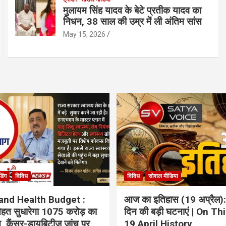
मुलायम सिंह यादव के बेटे प्रतीक यादव का
निधन, 38 साल की उम्र में ली अंतिम सांस
May 15, 2026
ंडिंग
विविध
विविध
सोशल मीडिया
and Health Budget :
आज का इतिहास (19 अप्रैल):
 सेहत सुधारेगा 1075 करोड़ का
दिन की बड़ी घटनाएं | On Th
ान, कैंसर-डायबिटीज जांच पर
19 April History