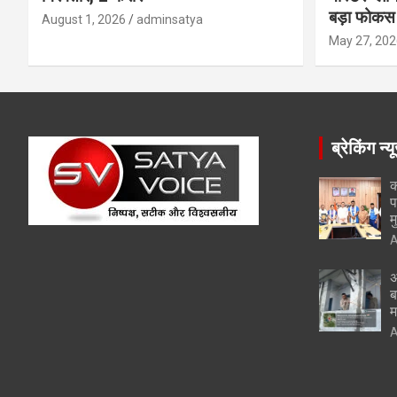
बड़ा फोकस
August 1, 2026
adminsatya
May 27, 202
ब्रेकिंग न्य
क
प
म
A
अ
ब
म
A