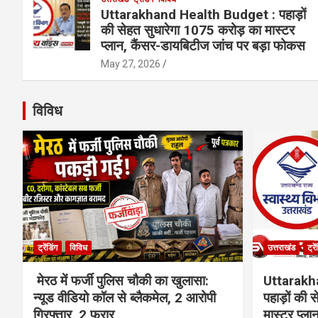
Uttarakhand Health Budget : पहाड़ों
की सेहत सुधारेगा 1075 करोड़ का मास्टर
प्लान, कैंसर-डायबिटीज जांच पर बड़ा फोकस
May 27, 2026
विविध
ट्रेंडिंग
विविध
उत्तराखंड
ट्रे
मेरठ में फर्जी पुलिस चौकी का खुलासा:
Uttarakh
न्यूड वीडियो कॉल से ब्लैकमेल, 2 आरोपी
पहाड़ों की
गिरफ्तार, 2 फरार
मास्टर प्ल