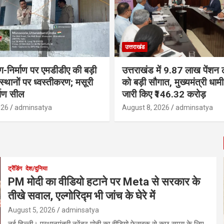
उत्तराखंड
ंग-निर्माण पर एमडीडीए की बड़ी
उत्तराखंड में 9.87 लाख पेंशन ला
 स्थानों पर ध्वस्तीकरण; मसूरी
को बड़ी सौगात, मुख्यमंत्री धा
्माण सील
जारी किए ₹146.32 करोड़
026
adminsatya
August 8, 2026
adminsatya
ट्रेंडिंग
देश/दुनिया
PM मोदी का वीडियो हटाने पर Meta से सरकार के
तीखे सवाल, एल्गोरिद्म भी जांच के घेरे में
August 5, 2026
adminsatya
नई दिल्ली। प्रधानमंत्री नरेंद्र मोदी का वीडियो फेसबुक से कुछ समय के लिए