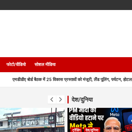
फोटो/वीडियो
सोशल मीडिया
र्ड बैठक में 25 विकास प्रस्तावों को मंजूरी, लैंड पूलिंग, पर्यटन, होटल, औद्योगिक भ
देश/दुनिया
ट्रेंडिंग
देश/दुनिया