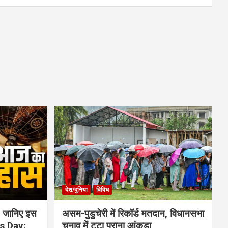
देश/दुनिया
विविध
 जानिए इस
असम-पुडुचेरी में रिकॉर्ड मतदान, विधानसभा
is Day:
चुनाव में टूटा पुराना आंकड़ा