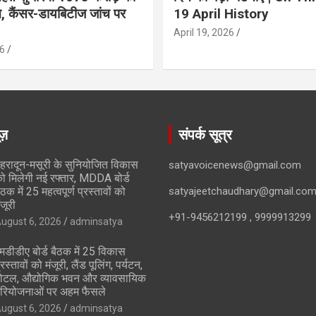
ान, कैंसर-डायबिटीज जांच पर
19 April History
April 19, 2026
6
ूज़
संपर्क सूत्र
ेहरादून-मसूरी के सुनियोजित विकास
satyavoicenews@gmail.com
ो मिलेगी नई रफ्तार, MDDA बोर्ड
ैठक में 25 महत्वपूर्ण प्रस्तावों को
satyajeetchaudhary@gmail.co
ंजूरी
+91-9456212199 , 9999913299
ugust 6, 2026
adminsatya
मडीडीए बोर्ड बैठक में 25 विकास
्रस्तावों को मंजूरी, लैंड पूलिंग, पर्यटन,
ोटल, औद्योगिक भवन और व्यावसायिक
रियोजनाओं पर अहम फैसले
ugust 6, 2026
adminsatya