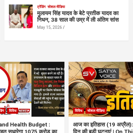
ट्रेंडिंग
सोशल मीडिया
मुलायम सिंह यादव के बेटे प्रतीक यादव का
निधन, 38 साल की उम्र में ली अंतिम सांस
May 15, 2026
ंडिंग
विविध
विविध
सोशल मीडिया
and Health Budget :
आज का इतिहास (19 अप्रैल):
 सेहत सुधारेगा 1075 करोड़ का
दिन की बड़ी घटनाएं | On Th