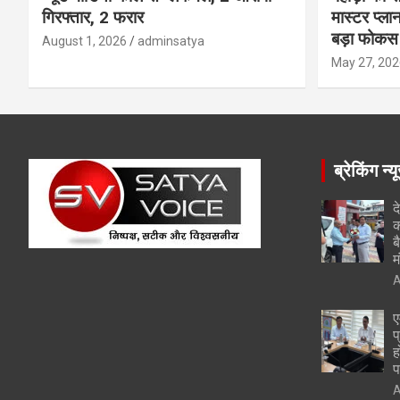
गिरफ्तार, 2 फरार
मास्टर प्ल
बड़ा फोकस
August 1, 2026
adminsatya
May 27, 202
ब्रेकिंग न्य
द
क
ब
म
A
ए
प
ह
प
A