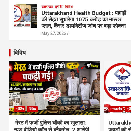
उत्तराखंड
ट्रेंडिंग
विविध
Uttarakhand Health Budget : पहाड़ों
की सेहत सुधारेगा 1075 करोड़ का मास्टर
प्लान, कैंसर-डायबिटीज जांच पर बड़ा फोकस
May 27, 2026
विविध
ट्रेंडिंग
विविध
उत्तराखंड
ट्रे
मेरठ में फर्जी पुलिस चौकी का खुलासा:
Uttarakh
न्यूड वीडियो कॉल से ब्लैकमेल, 2 आरोपी
पहाड़ों की