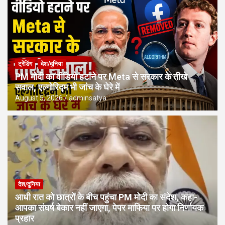
ट्रेंडिंग
देश/दुनिया
PM मोदी का वीडियो हटाने पर Meta से सरकार के तीखे
सवाल, एल्गोरिद्म भी जांच के घेरे में
August 5, 2026
adminsatya
देश/दुनिया
आधी रात को छात्रों के बीच पहुंचा PM मोदी का संदेश, कहा-
आपका संघर्ष बेकार नहीं जाएगा, पेपर माफिया पर होगा निर्णायक
प्रहार