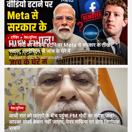
ट्रेंडिंग
देश/दुनिया
PM मोदी का वीडियो हटाने पर Meta से सरकार के तीखे
सवाल, एल्गोरिद्म भी जांच के घेरे में
August 5, 2026
adminsatya
देश/दुनिया
आधी रात को छात्रों के बीच पहुंचा PM मोदी का संदेश, कहा-
आपका संघर्ष बेकार नहीं जाएगा, पेपर माफिया पर होगा निर्णायक
प्रहार