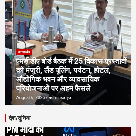
उत्तराखंड
एमडीडीए बोर्ड बैठक में 25 विकास प्रस्तावों
को मंजूरी, लैंड पूलिंग, पर्यटन, होटल,
औद्योगिक भवन और व्यावसायिक
परियोजनाओं पर अहम फैसले
August 6, 2026
adminsatya
देश/दुनिया