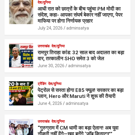
देश/दुनिया
आधी रात को छात्रों के बीच पहुंचा PM मोदी का
संदेश, कहा- आपका संघर्ष बेकार नहीं जाएगा, पेपर
माफिया पर होगा निर्णायक प्रहार
July 24, 2026
adminsatya
उत्तराखंड
देश/दुनिया
रामपुर तिराहा कांड: 32 साल बाद अदालत का बड़ा
वार, तत्कालीन SHO समेत 3 को जेल
June 30, 2026
adminsatya
ट्रेंडिंग
देश/दुनिया
पेट्रोल से सस्ता होगा E85 फ्यूल! सरकार का बड़ा
प्लान, Hero और Maruti ने शुरू की तैयारी
June 4, 2026
adminsatya
उत्तराखंड
देश/दुनिया
“गुरुग्राम में CM धामी का बड़ा ऐलान! अब युवा
नौकरी नहीं देंगे—खुद बनेंगे ‘जॉब क्रिएटर’”