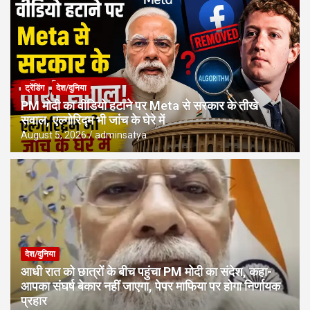
ट्रेंडिंग
देश/दुनिया
PM मोदी का वीडियो हटाने पर Meta से सरकार के तीखे
सवाल, एल्गोरिद्म भी जांच के घेरे में
August 5, 2026
adminsatya
देश/दुनिया
आधी रात को छात्रों के बीच पहुंचा PM मोदी का संदेश, कहा-
आपका संघर्ष बेकार नहीं जाएगा, पेपर माफिया पर होगा निर्णायक
प्रहार